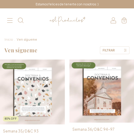
Estamos felices de tenerte con nosotros :)
0
Inicio
.
Ven sígueme
Ven sígueme
FILTRAR
80
%
OFF
Semana 36/ D&C 94-97
Semana 35/ D&C 93