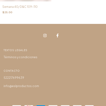
Semana 40/ D&C 109-110
$25.00
TEXTOS LEGALES
Términos y condiciones
CONTACTO
522217699639
info@eslproductos.com