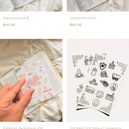
Jesucristo kit B
Jesucristo kit A
$65.00
$65.00
Palabras de inspiración
Stickers Doctrina y Convenios